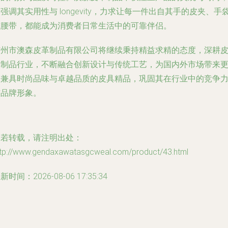
强调其实用性与 longevity，力求让每一件出自其手的皮夹、手
或腰带，都能成为消费者日常生活中的可靠伴侣。
广州市澳森皮革制品有限公司将继续秉持精益求精的态度，深耕
革制品行业，不断融合创新设计与传统工艺，为国内外市场带来
多兼具时尚品味与卓越品质的皮具精品，巩固其在行业中的竞争
与品牌形象。
如若转载，请注明出处：
ttp://www.gendaxawatasgcweal.com/product/43.html
新时间：2026-08-06 17:35:34