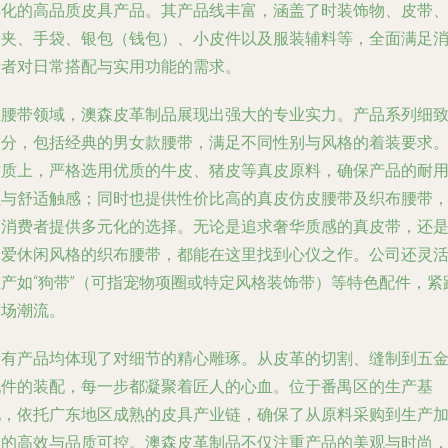
样化的高品质皮具产品。其产品线丰富，涵盖了时装饰物、皮带
皮夹、手袋、银包（钱包）、小皮件以及服装辅料等，全面满足
费者对日常搭配与实用功能的需求。
在腰带领域，澳森皮革制品展现出强大的专业实力。产品系列细
划分，包括经典的男女款腰带，满足不同性别与风格的着装要求
材质上，严格选用优质的牛皮、猪皮等真皮原料，确保产品的耐
性与舒适触感；同时也提供性价比高的真皮仿皮腰带及织布腰带
为消费者提供多元化的选择。无论是追求奢华质感的真皮带，还
偏爱休闲风格的织布腰带，都能在这里找到心仪之作。公司还灵
生产如“狗带”（可指宠物项圈或特定风格装饰带）等特色配件，紧
市场潮流。
所有产品均体现了对细节的精心雕琢。从皮革的切割、缝制到五
配件的装配，每一步都凝聚着匠人的心血。位于番禺区的生产基
地，依托广东地区成熟的皮具产业链，确保了从原料采购到生产
工的高效与品质可控。澳森皮革制品不仅注重产品的美观与时尚