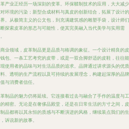
皮革产业正经历一场深刻的变革。环保鞣制技术的应用，大大减
了对环境的污染；新型合成材料与真皮的创新结合，拓展了设计
边界。从极简主义的公文包，到充满建筑感的雕塑手袋，设计师
不断探索皮革的形态与可能性，使其完美融入当代美学与实用需
求。
在商业领域，皮革制品更是品质与格调的象征。一个设计精良的
质钱包、一条工艺考究的皮带，或是一双合脚舒适的皮鞋，往往
体现使用者的品味与对生活品质的追求。品牌通过讲求源头的优
皮料、透明的生产流程以及可持续的发展理念，构建起深厚的品
价值与消费者信任。
皮革制品的魅力仍将延续。它连接着过去与融合了手作的温度与
业的精密。无论是在奢侈品殿堂，还是在日常生活的方寸之间，
革制品都将以其永恒的质感与不断演进的风格，继续装点我们的
活，诉说新的故事。