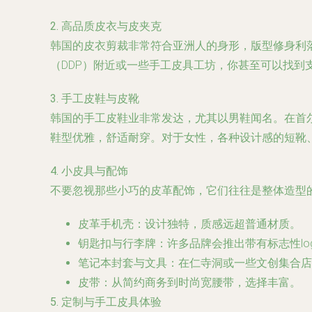
2. 高品质皮衣与皮夹克
韩国的皮衣剪裁非常符合亚洲人的身形，版型修身利
（DDP）附近或一些手工皮具工坊，你甚至可以找到
3. 手工皮鞋与皮靴
韩国的手工皮鞋业非常发达，尤其以男鞋闻名。在首
鞋型优雅，舒适耐穿。对于女性，各种设计感的短靴
4. 小皮具与配饰
不要忽视那些小巧的皮革配饰，它们往往是整体造型
皮革手机壳
：设计独特，质感远超普通材质。
钥匙扣与行李牌
：许多品牌会推出带有标志性lo
笔记本封套与文具
：在仁寺洞或一些文创集合店
皮带
：从简约商务到时尚宽腰带，选择丰富。
5. 定制与手工皮具体验